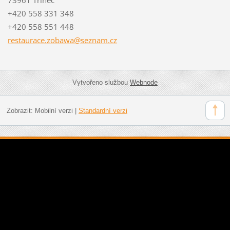
+420 558 331 348
+420 558 551 448
restaura
ce.zobaw
a@seznam
.cz
Vytvořeno službou
Webnode
Zobrazit:
Mobilní verzi
|
Standardní verzi